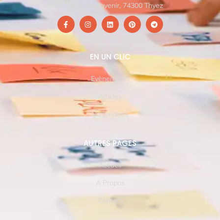
177 Rue de L’avenir, 74300 Thyez
EN UN CLIC
Evènements
Articles
Partenaires
AUTRES PAGES
Accueil
A Propos
Contact